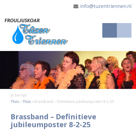
info@tuzentriennen.nl
Jo bin hjir:
Thús
»
Thús
»
Brassband – Definitieve jubileumposter 8-2-25
Brassband – Definitieve
jubileumposter 8-2-25