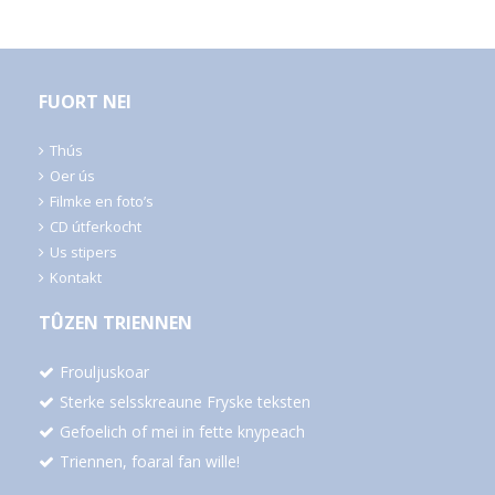
FUORT NEI
Thús
Oer ús
Filmke en foto’s
CD útferkocht
Us stipers
Kontakt
TÛZEN TRIENNEN
Frouljuskoar
Sterke selsskreaune Fryske teksten
Gefoelich of mei in fette knypeach
Triennen, foaral fan wille!