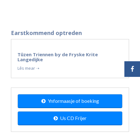
Earstkommend optreden
19
Tûzen Triennen by de Fryske Krite
sep
Langedijke
2026
Lês mear ➝
Ynformaasje of boeking
Us CD Frijer