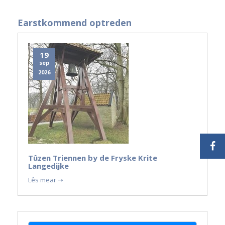
Earstkommend optreden
19
sep
2026
Tûzen Triennen by de Fryske Krite
Langedijke
Lês mear ➝