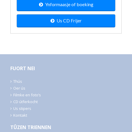
Ynformaasje of boeking
Us CD Frijer
FUORT NEI
Thús
Oer ús
Filmke en foto’s
CD útferkocht
Us stipers
Kontakt
TÛZEN TRIENNEN