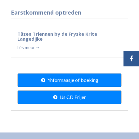
Earstkommend optreden
19
Tûzen Triennen by de Fryske Krite
sep
Langedijke
2026
Lês mear ➝
Ynformaasje of boeking
Us CD Frijer