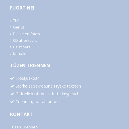
FUORT NEI
Thús
Oer ús
Filmke en foto’s
CD útferkocht
Us stipers
Kontakt
TÛZEN TRIENNEN
Frouljuskoar
Sterke selsskreaune Fryske teksten
Gefoelich of mei in fette knypeach
Triennen, foaral fan wille!
KONTAKT
Tûzen Triennen