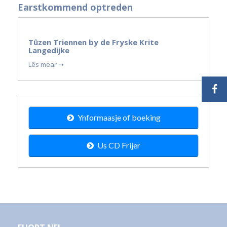
Earstkommend optreden
19
Tûzen Triennen by de Fryske Krite
sep
Langedijke
2026
Lês mear ➝
Ynformaasje of boeking
Us CD Frijer