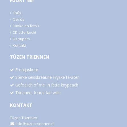
FUORT NEI
Thús
Oer ús
Filmke en foto’s
CD útferkocht
Us stipers
Kontakt
TÛZEN TRIENNEN
Frouljuskoar
Sterke selsskreaune Fryske teksten
Gefoelich of mei in fette knypeach
Triennen, foaral fan wille!
KONTAKT
Tûzen Triennen
info@tuzentriennen.nl