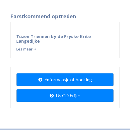
Earstkommend optreden
19
Tûzen Triennen by de Fryske Krite
sep
Langedijke
2026
Lês mear ➝
Ynformaasje of boeking
Us CD Frijer