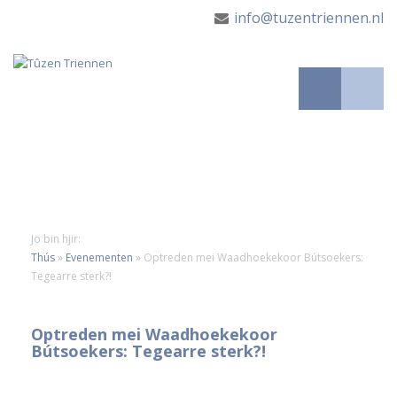
info@tuzentriennen.nl
Jo bin hjir:
Thús
»
Evenementen
»
Optreden mei Waadhoekekoor Bútsoekers:
Tegearre sterk?!
Optreden mei Waadhoekekoor
Bútsoekers: Tegearre sterk?!