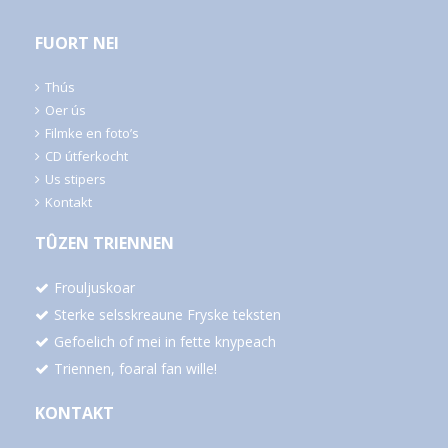
FUORT NEI
Thús
Oer ús
Filmke en foto’s
CD útferkocht
Us stipers
Kontakt
TÛZEN TRIENNEN
Frouljuskoar
Sterke selsskreaune Fryske teksten
Gefoelich of mei in fette knypeach
Triennen, foaral fan wille!
KONTAKT