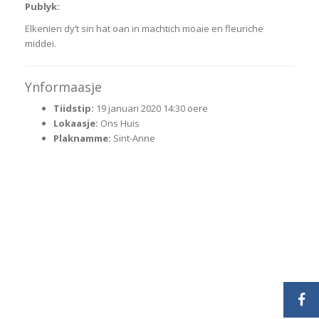
Publyk:
Elkenien dy’t sin hat oan in machtich moaie en fleuriche
middei.
Ynformaasje
Tiidstip:
19 januari 2020 14:30 oere
Lokaasje:
Ons Huis
Plaknamme:
Sint-Anne