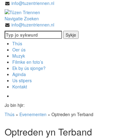
info@tuzentriennen.nl
Navigatie
Zoeken
info@tuzentriennen.nl
Thús
Oer ús
Muzyk
Filmke en foto’s
Ek by ús sjonge?
Aginda
Us stipers
Kontakt
Jo bin hjir:
Thús
»
Evenementen
»
Optreden yn Terband
Optreden yn Terband