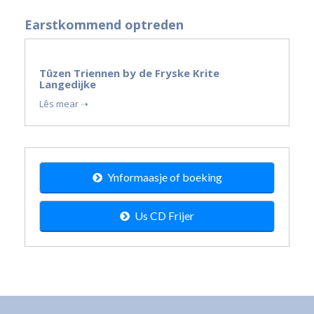
Earstkommend optreden
19
Tûzen Triennen by de Fryske Krite
sep
Langedijke
2026
Lês mear ➝
Ynformaasje of boeking
Us CD Frijer