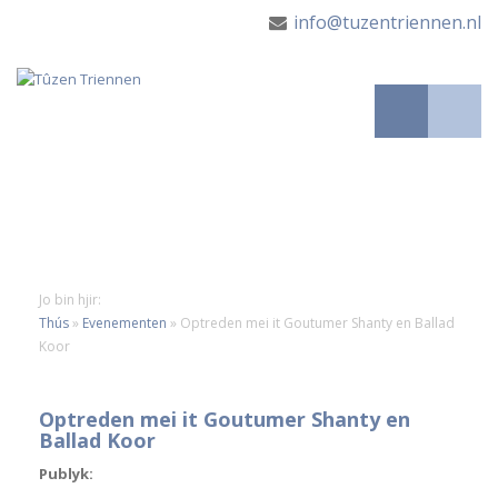
info@tuzentriennen.nl
Jo bin hjir:
Thús
»
Evenementen
»
Optreden mei it Goutumer Shanty en Ballad
Koor
Optreden mei it Goutumer Shanty en
Ballad Koor
Publyk: