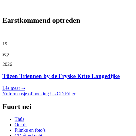
Earstkommend optreden
19
sep
2026
Tûzen Triennen by de Fryske Krite Langedijke
Lês mear ➝
Ynformaasje of boeking
Us CD Frijer
Fuort nei
Thús
Oer ús
Filmke en foto’s
CD útferkocht