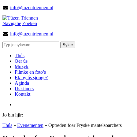
info@tuzentriennen.nl
Navigatie
Zoeken
info@tuzentriennen.nl
Thús
Oer ús
Muzyk
Filmke en foto’s
Ek by ús sjonge?
Aginda
Us stipers
Kontakt
Jo bin hjir:
Thús
»
Evenementen
»
Optreden foar Fryske mantelsoarchers