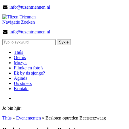
info@tuzentriennen.nl
Navigatie
Zoeken
info@tuzentriennen.nl
Thús
Oer ús
Muzyk
Filmke en foto’s
Ek by ús sjonge?
Aginda
Us stipers
Kontakt
Jo bin hjir:
Thús
»
Evenementen
»
Besloten optreden Beetsterzwaag