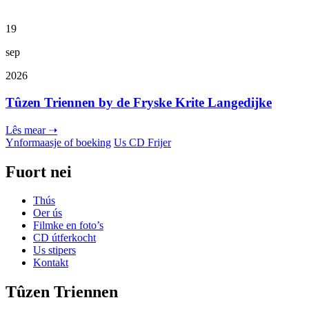
19
sep
2026
Tûzen Triennen by de Fryske Krite Langedijke
Lês mear ➝
Ynformaasje of boeking
Us CD Frijer
Fuort nei
Thús
Oer ús
Filmke en foto’s
CD útferkocht
Us stipers
Kontakt
Tûzen Triennen