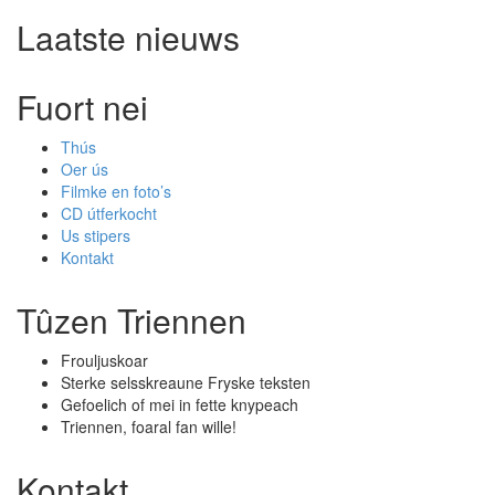
Laatste nieuws
Fuort nei
Thús
Oer ús
Filmke en foto’s
CD útferkocht
Us stipers
Kontakt
Tûzen Triennen
Frouljuskoar
Sterke selsskreaune Fryske teksten
Gefoelich of mei in fette knypeach
Triennen, foaral fan wille!
Kontakt