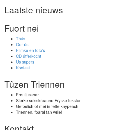
Laatste nieuws
Fuort nei
Thús
Oer ús
Filmke en foto’s
CD útferkocht
Us stipers
Kontakt
Tûzen Triennen
Frouljuskoar
Sterke selsskreaune Fryske teksten
Gefoelich of mei in fette knypeach
Triennen, foaral fan wille!
Kontakt